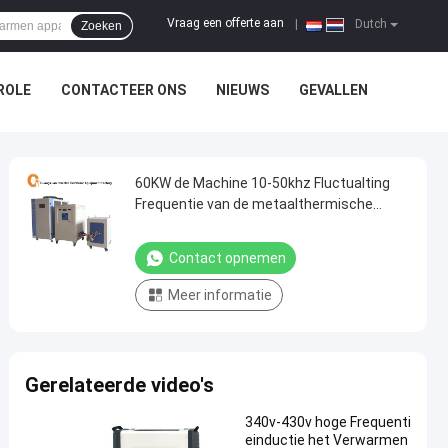
Vraag een offerte aan
|
Dutch
Zoeken
ROLE
CONTACTEER ONS
NIEUWS
GEVALLEN
60KW de Machine 10-50khz Fluctualting
Frequentie van de metaalthermische
behandeling met Industriële Harder
Contact opnemen
Meer informatie
Gerelateerde video's
340v-430v hoge Frequenti
einductie het Verwarmen