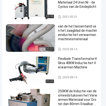
Materiaal 24 Uren Nr - de
Cyclus van de Eindeplicht
Inductie het Verwarmen Machi
00:35
2021-05-31
ne
van de het lassentand va
n het zaagblad de machin
einductie het verwarmen
machinesmateriaal
Inductieverwarmingsapparatu
00:07
2025-08-14
ur
Flexibele Transformator4
0kva 40KW Inductie het V
erwarmen Machine
Inductieverwarmingsapparatu
2025-08-14
ur
00:05
250KW de Inductie van de
smeedstukoven het Verw
armen Materiaal voor Gro
ter dan 80mm Staalbar V