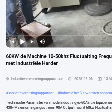
60KW de Machine 10-50khz Fluctualting Frequ
met Industriële Harder
Inductieverwarmingsapparatuur
2025-06-06
13 M
#
inductieverhittingsapparaat
#
Inductie het Verwarmen appara
Technische Parameter van modelinductie gys-60AB die Equipemnt
430v Maximumingangsstroom 90A Outputmacht 60kw Fluctualtings