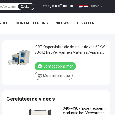
Vraag een offerte aan
|
Dutch
Zoeken
ROLE
CONTACTEER ONS
NIEUWS
GEVALLEN
IGBT-Oppervlakte die de Inductie van 60KW
80KHZ het Verwarmen Materiaal/Apparaat
dooft
Contact opnemen
Meer informatie
Gerelateerde video's
340v-430v hoge Frequenti
einductie het Verwarmen