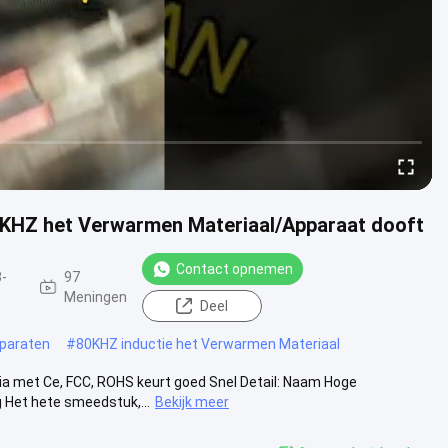
0KHZ het Verwarmen Materiaal/Apparaat dooft
Contact opnemen
-
97
Meningen
Deel
pparaten
#
80KHZ inductie het Verwarmen Materiaal
ia met Ce, FCC, ROHS keurt goed Snel Detail: Naam Hoge
Het hete smeedstuk,...
Bekijk meer