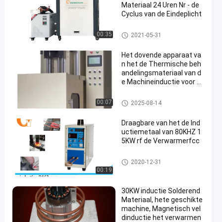
Materiaal 24 Uren Nr - de
Cyclus van de Eindeplicht
Inductie het Verwarmen Machi
00:35
2021-05-31
ne
Het dovende apparaat va
n het de Thermische beh
andelingsmateriaal van d
e Machineinductie voor S
taal het Doven
het materiaal van de inductiet
00:07
2025-08-14
hermische behandeling
Draagbare van het de Ind
uctiemetaal van 80KHZ 1
5KW rf de Verwarmerfcc
Hoge Frequentieinductie het V
2020-12-31
erwarmen Materiaal
00:19
30KW inductie Solderend
Materiaal, hete geschikte
machine, Magnetisch vel
dinductie het verwarmen