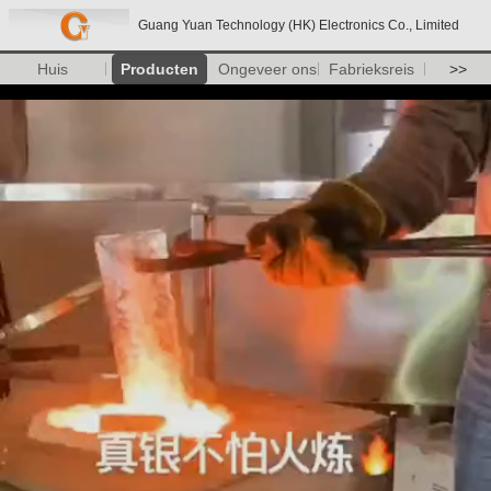
Guang Yuan Technology (HK) Electronics Co., Limited
Huis
Producten
Ongeveer ons
Fabrieksreis
>>