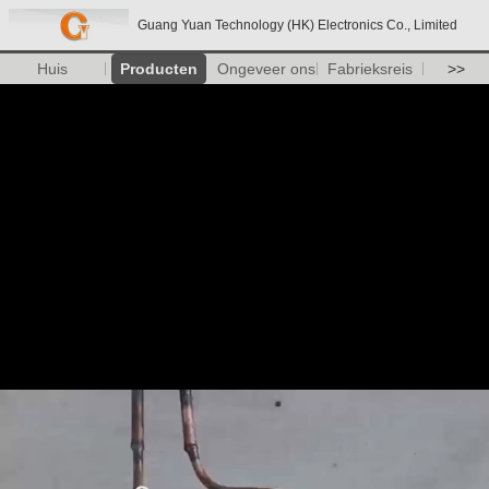
Guang Yuan Technology (HK) Electronics Co., Limited
Huis
Producten
Ongeveer ons
Fabrieksreis
>>