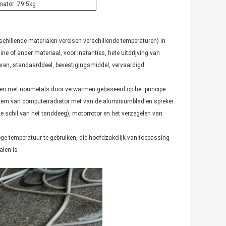
mator: 79.5kg
chillende materialen vereisen verschillende temperaturen) in
of ander materiaal, voor instanties, hete uitdrijving van
aren, standaarddeel, bevestigingsmiddel, vervaardigd
alen met nonmetals door verwarmen gebaseerd op het principe
erkern van computerradiator met van de aluminiumblad en spreker
de schil van het tanddeeg), motorrotor en het verzegelen van
oge temperatuur te gebruiken, die hoofdzakelijk van toepassing
alen is