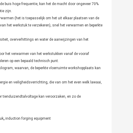
e buis hoge frequentie, kan het de macht door ongeveer 70%
ie zijn.
rwarmen (het is toepasselijk om het uit elkaar plaatsen van de
van het werkstuk te verzekeren), snel het verwarmen en beperkte
nsiteit, oververhittings en water de aanwijzingen van het
 voor het verwarmen van het werkstukken vanaf de vooraf
leren op een bepaald technisch punt.
 kilogram, waarvan, de beperkte vloerruimte workshopplaats kan
gie en veiligheidsverrichting, die van om het even welk lawaai,
r tienduizendtalvoltage kan veroorzaken, en zo de
,
tuk
induction forging equipment