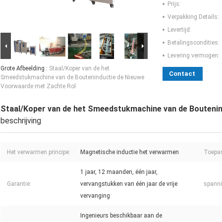
Prijs:
Verpakking Details:
Levertijd:
Betalingscondities:
Levering vermogen:
Grote Afbeelding :
Staal/Koper van de het
Contact
Smeedstukmachine van de Bouteninductie de Nieuwe
Voorwaarde met Zachte Rol
Staal/Koper van de het Smeedstukmachine van de Bouteni
beschrijving
Het verwarmen principe:
Magnetische inductie het verwarmen
Toepa
1 jaar, 12 maanden, één jaar,
Garantie:
vervangstukken van één jaar de vrije
spanni
vervanging
Ingenieurs beschikbaar aan de