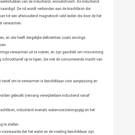
rkstukken van de inductierol, wisselstroom. De inductierol
vaardigd. De rol wordt verbonden aan de krachtbron die
kan tot een afwisselend magnetisch veld leiden die door de het
et verwarmen.
 en olie heeft dergelijke deficiënties zoals ernstige
ren.
vormige verwarmen uit te voeren, en zijn geschikt om misvorming
g schroottarief op te lopen, die niet de concurrerende macht van
 tarief om te verwarmen is beschikbaar voor aanpassing en
orden gebruikt (vervang verwijderbare inductierol vanaf
achtbron, inductierol evenals watervoorzieningspijp en het
g te stellen.
p voorwaarde dat het water en de voeding beschikbaar zijn.