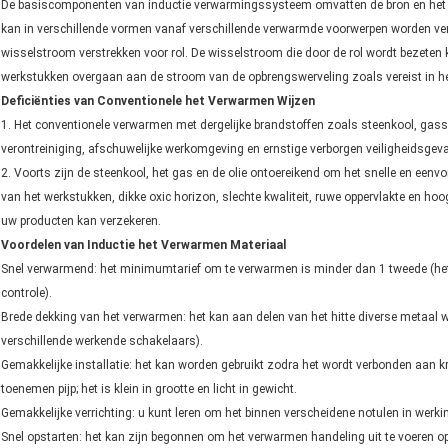
De basiscomponenten van inductie verwarmingssysteem omvatten de bron en het we
kan in verschillende vormen vanaf verschillende verwarmde voorwerpen worden ver
wisselstroom verstrekken voor rol. De wisselstroom die door de rol wordt bezeten 
werkstukken overgaan aan de stroom van de opbrengswerveling zoals vereist in h
Deficiënties van Conventionele het Verwarmen Wijzen
1. Het conventionele verwarmen met dergelijke brandstoffen zoals steenkool, gassen,
verontreiniging, afschuwelijke werkomgeving en ernstige verborgen veiligheidsgeva
2. Voorts zijn de steenkool, het gas en de olie ontoereikend om het snelle en een
van het werkstukken, dikke oxic horizon, slechte kwaliteit, ruwe oppervlakte en hoo
uw producten kan verzekeren.
Voordelen van Inductie het Verwarmen Materiaal
Snel verwarmend: het minimumtarief om te verwarmen is minder dan 1 tweede (het
controle).
Brede dekking van het verwarmen: het kan aan delen van het hitte diverse metaal w
verschillende werkende schakelaars).
Gemakkelijke installatie: het kan worden gebruikt zodra het wordt verbonden aan kr
toenemen pijp; het is klein in grootte en licht in gewicht.
Gemakkelijke verrichting: u kunt leren om het binnen verscheidene notulen in werkin
Snel opstarten: het kan zijn begonnen om het verwarmen handeling uit te voeren o