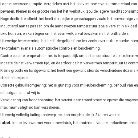
Lage machtsconsumptie: Vergeleken met het conventionele vacuümmateriaal van d
bewaren. Kleiner is de grootte van het het werkstuk, zou de lagere machtsconsumpt
Hoge doeltreffendheid: het heeft dergelijke eigenschappen zoals het eenvormige ve
inductierol aan te passen om de aangewezen temperatuur zoals vereist in elk deel 
oxic horizon, en kan tegen om het even welk afval bewaken na het ontharden.
Uitvoerige bescherming: het heeft dergelijke functies zoals overdruk, te sterke inte
tekortalarm evenals automatische controle en bescherming.
Controleerbare temperatuur: het is toepasselijk om de temperatuur te controleren
ingestelde het verwarmen tijd, en daardoor de het verwarmen temperatuur te contro
Kleine grootte en lichtgewicht: het heeft een gewicht slechts verscheidene dozens
effectief besparen.
Correcte gebruiksomgeving: het is gunstig voor milieubescherming, behoud van ener
uitlaatgas en stof vrij is.
Verwijdering van hoogspanning: het vereist geen transformator opvoer die ongevee
maximumveiligheid kan verzekeren.
Uitvoerig volledig ladingsontwerp: het kan onophoudelijk 24 uren werken.
,
label:
inductieverwarmer voor smeedstuk
Het materiaal van het inductiesmeeds