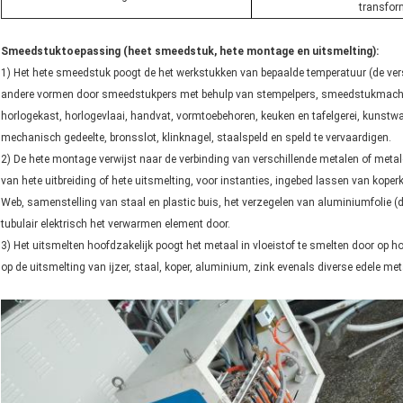
transfor
Smeedstuktoepassing (heet smeedstuk, hete montage en uitsmelting):
1) Het hete smeedstuk poogt de het werkstukken van bepaalde temperatuur (de vers
andere vormen door smeedstukpers met behulp van stempelpers, smeedstukmachine 
horlogekast, horlogevlaai, handvat, vormtoebehoren, keuken en tafelgerei, kunstw
mechanisch gedeelte, bronsslot, klinknagel, staalspeld en speld te vervaardigen.
2) De hete montage verwijst naar de verbinding van verschillende metalen of met
van hete uitbreiding of hete uitsmelting, voor instanties, ingebed lassen van kop
Web, samenstelling van staal en plastic buis, het verzegelen van aluminiumfolie (
tubulair elektrisch het verwarmen element door.
3) Het uitsmelten hoofdzakelijk poogt het metaal in vloeistof te smelten door op h
op de uitsmelting van ijzer, staal, koper, aluminium, zink evenals diverse edele met