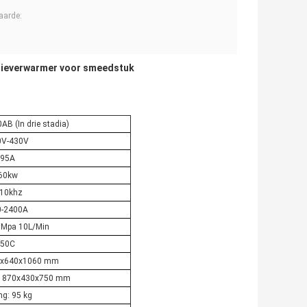
aarde:
tieverwarmer voor smeedstuk
B (In drie stadia)
0V-430V
95A
60kw
-10khz
0-2400A
6Mpa 10L/Min
50C
90x640x1060 mm
r: 870x430x750 mm
ing: 95 kg