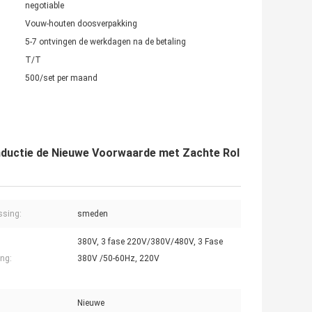
negotiable
Vouw-houten doosverpakking
5-7 ontvingen de werkdagen na de betaling
T/T
500/set per maand
nductie de Nieuwe Voorwaarde met Zachte Rol
ssing:
smeden
380V, 3 fase 220V/380V/480V, 3 Fase
ng:
380V /50-60Hz, 220V
Nieuwe