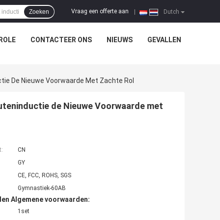
Vraag een offerte aan
Zoeken
|
Dutch
ROLE
CONTACTEER ONS
NIEUWS
GEVALLEN
tie De Nieuwe Voorwaarde Met Zachte Rol
uteninductie de Nieuwe Voorwaarde met
t:
CN
GY
CE, FCC, ROHS, SGS
Gymnastiek-60AB
den Algemene voorwaarden:
1set