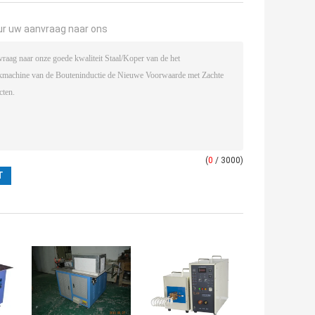
ur uw aanvraag naar ons
(
0
/ 3000)