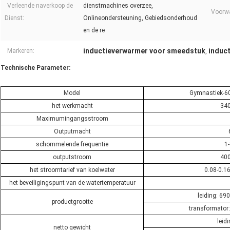
Verleende naverkoop de
dienstmachines overzee,
Voorw
Dienst:
Onlineondersteuning, Gebiedsonderhoud
en de re
inductieverwarmer voor smeedstuk
induc
Markeren:
,
Technische Parameter:
Model
Gymnastiek-60A
het werkmacht
34
Maximumingangsstroom
Outputmacht
schommelende frequentie
1
outputstroom
40
het stroomtarief van koelwater
0.08-0.1
het beveiligingspunt van de watertemperatuur
leiding: 6
productgrootte
transformato
leid
netto gewicht