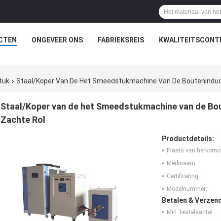
CTEN
ONGEVEER ONS
FABRIEKSREIS
KWALITEITSCONT
tuk
Staal/Koper Van De Het Smeedstukmachine Van De Bouteninduc
Staal/Koper van de het Smeedstukmachine van de Bo
Zachte Rol
Productdetails:
Plaats van herkoms
Merknaam:
Certificering:
Modelnummer:
Betalen & Verzen
Min. bestelaantal: