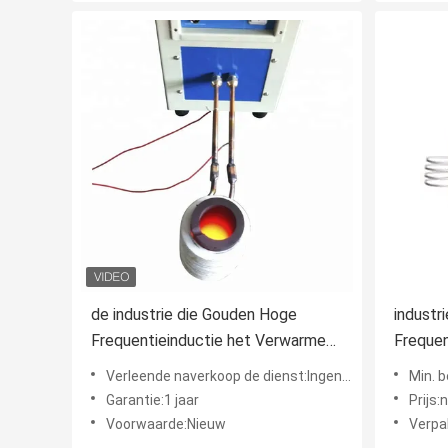
de industrie die Gouden Hoge
industr
Frequentieinductie het Verwarmen
Frequen
apparaat, 180V-250V smelten
apparat
Verleende naverkoop de dienst:Ingenieurs beschikbaar aan de dienstmachines overzee, Videotechnische ondersteuning, Onlineondersteu
Min. b
Garantie:1 jaar
Prijs:
Voorwaarde:Nieuw
Verpa