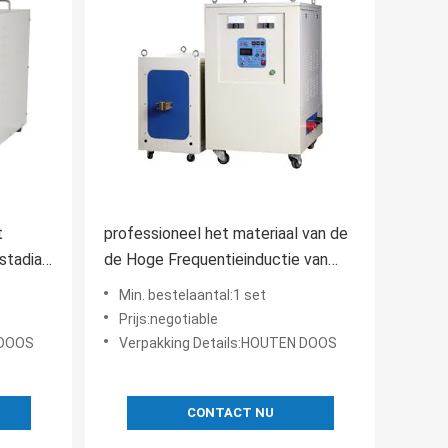
t
professioneel het materiaal van de
stadia
de Hoge Frequentieinductie van
 30-
160KW thermisch behandelend
Min. bestelaantal:1 set
Waterkoelingssysteem
Prijs:negotiable
 DOOS
Verpakking Details:HOUTEN DOOS
CONTACT NU