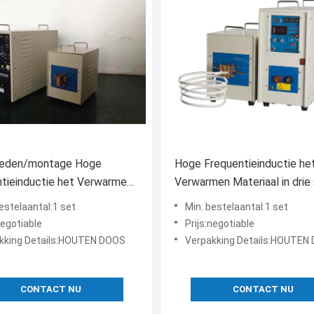
eden/montage Hoge
Hoge Frequentieinductie he
tieinductie het Verwarmen
Verwarmen Materiaal in drie 
aalapparaat 30-80KHZ
voor oppervlakte het doven,
estelaantal:1 set
Min. bestelaantal:1 set
80KHZ
negotiable
Prijs:negotiable
kking Details:HOUTEN DOOS
Verpakking Details:HOUTEN
CONTACT NU
CONTACT NU