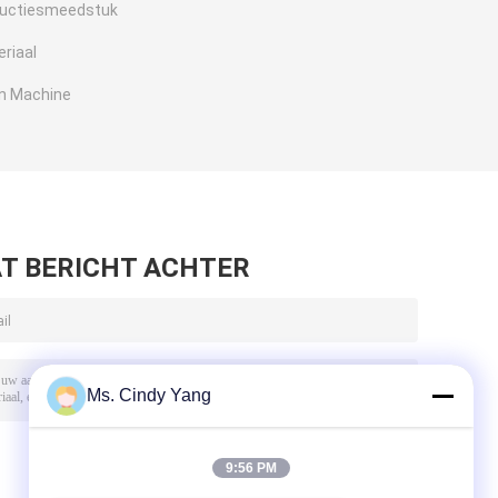
ductiesmeedstuk
riaal
en Machine
T BERICHT ACHTER
Ms. Cindy Yang
9:56 PM