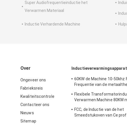
Super Audiofrequentieinductie het
Indu
Verwarmen Materiaal
Indu
Inductie Verhardende Machine
Hulp
Over
Inductieverwarmingsapparat
60KW de Machine 10-50khz F
Ongeveer ons
Frequentie van de metaalth
Fabrieksreis
behandeling met Industriële
Flexibele Transformatorindu
Kwaliteitscontrole
Verwarmen Machine 80KW 
Contacteer ons
Kabel
FCC, de Inductie van de het
Nieuws
Smeedstukoven van Ce prof
het Verwarmen Materiaal vo
Sitemap
het Verwarmen