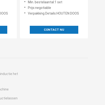
Min. bestelaantal:1 set
transformator 15KW
Prijs:negotiable
 DOOS
Verpakking Details:HOUTEN DOOS
CONTACT NU
inductie het
achine
ductielassen