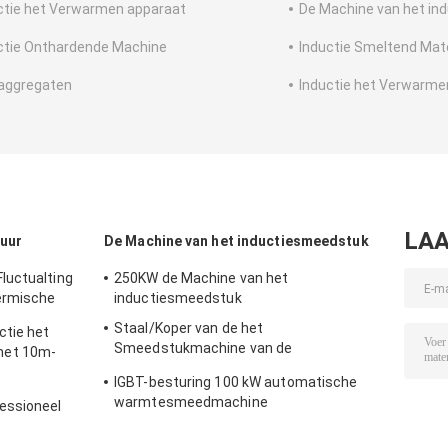
ctie het Verwarmen apparaat
De Machine van het in
ctie Onthardende Machine
Inductie Smeltend Mate
aggregaten
Inductie het Verwarm
LAA
uur
De Machine van het inductiesmeedstuk
luctualting
250KW de Machine van het
ermische
inductiesmeedstuk
 Harder
Staal/Koper van de het
ctie het
Smeedstukmachine van de
met 10m-
Bouteninductie de Nieuwe Voorwaarde
IGBT-besturing 100 kW automatische
met Zachte Rol
warmtesmeedmachine
essioneel
or Staalbar