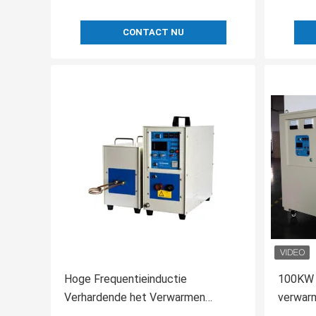
CONTACT NU
Hoge Frequentieinductie
100KW h
Verhardende het Verwarmen
verwarm
Materiaalmachines met
Opperv