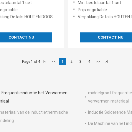
estelaantal:1 set
Min. bestelaantal:1 set
Waterkoelingssysteem
negotiable
Prijs:negotiable
kking Details:HOUTEN DOOS
Verpakking Details:HOUTEN
CONTACT NU
CONTACT NU
Page 1 of 4
|<
<<
1
2
3
4
>>
>|
 Frequentieinductie het Verwarmen
middelgroot frequentie
riaal
verwarmen materiaal
materiaal van de inductiethermische
Inductie Solderende M
ndeling
De Machine van het in