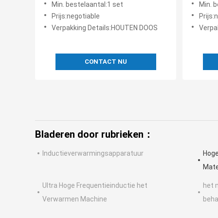
Min. bestelaantal:1 set
Min. b
Transformator
Prijs:negotiable
Prijs:
Verpakking Details:HOUTEN DOOS
Verpa
CONTACT NU
Bladeren door rubrieken：
Inductieverwarmingsapparatuur
Hoge
Mate
Ultra Hoge Frequentieinductie het
het 
Verwarmen Machine
beha