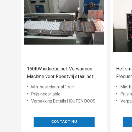
160KW inductie het Verwarmen
Het sm
Machine voor Roestvrij staal het
Frequen
online ontharden
Materi
Min. bestelaantal:1 set
Min. b
Prijs:negotiable
Prijs:
Verpakking Details:HOUTEN DOOS
Verpa
CONTACT NU