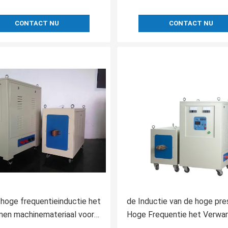
CONTACT NU
CONTACT NU
oge frequentieinductie het
de Inductie van de hoge pre
en machinemateriaal voor
Hoge Frequentie het Verwa
lakte het Doven
apparatenmateriaal