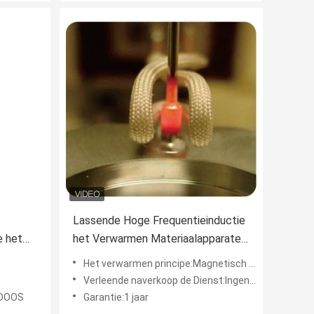
Lassende Hoge Frequentieinductie
e het
het Verwarmen Materiaalapparaten,
es van
Ce-SGS ROHS
Het verwarmen principe:Magnetisch veldinductie het verwarmen
Verleende naverkoop de Dienst:Ingenieurs beschikbaar aan de dienstmachines overzee, Videotechnische ondersteuning, Onlineondersteu
 DOOS
Garantie:1 jaar