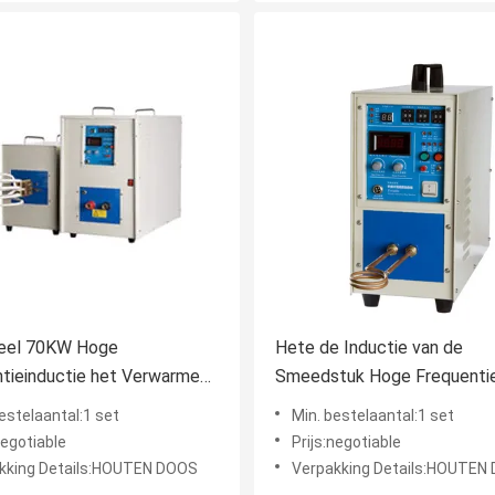
ieel 70KW Hoge
Hete de Inductie van de
tieinductie het Verwarmen
Smeedstuk Hoge Frequenti
enmateriaal voor Lassen
Verwarmen Materiaalmachin
estelaantal:1 set
Min. bestelaantal:1 set
5KW Enige Fase
negotiable
Prijs:negotiable
kking Details:HOUTEN DOOS
Verpakking Details:HOUTEN