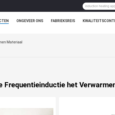
CTEN
ONGEVEER ONS
FABRIEKSREIS
KWALITEITSCONT
men Materiaal
e Frequentieinductie het Verwarmen