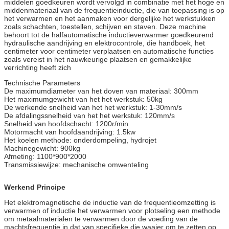
middelen goedkeuren wordt vervolgd in combinatie met het hoge en
middenmateriaal van de frequentieinductie, die van toepassing is op
het verwarmen en het aanmaken voor dergelijke het werkstukken
zoals schachten, toestellen, schijven en staven. Deze machine
behoort tot de halfautomatische inductieverwarmer goedkeurend
hydraulische aandrijving en elektrocontrole, die handboek, het
centimeter voor centimeter verplaatsen en automatische functies
zoals vereist in het nauwkeurige plaatsen en gemakkelijke
verrichting heeft zich
Technische Parameters
De maximumdiameter van het doven van materiaal: 300mm
Het maximumgewicht van het het werkstuk: 50kg
De werkende snelheid van het het werkstuk: 1-30mm/s
De afdalingssnelheid van het het werkstuk: 120mm/s
Snelheid van hoofdschacht: 1200r/min
Motormacht van hoofdaandrijving: 1.5kw
Het koelen methode: onderdompeling, hydrojet
Machinegewicht: 900kg
Afmeting: 1100*900*2000
Transmissiewijze: mechanische omwenteling
Werkend Principe
Het elektromagnetische de inductie van de frequentieomzetting is
verwarmen of inductie het verwarmen voor plotseling een methode
om metaalmaterialen te verwarmen door de voeding van de
machtsfrequentie in dat van specifieke die waaier om te zetten op