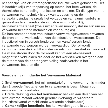
het principe van elektromagnetische inductie wordt gebaseerd. Het
is hoofdzakelijk van toepassing op metaal het hete werken, de
thermische behandeling, het lassen en smelten. Dit die type van het
verwarmen van techniek is ook van toepassing op de
verpakkingsindustrie (zoals het verzegelen van aluminiumfolie in
geneeskunde en voedsel de industrie wordt gebruikt),
halfgeleidermateriaal (zoals uitgedreven monocrystalline silicium en
verwarmd hechtend metaaldelen voor autoglas).
De basiscomponenten van inductie verwarmingssysteem omvatten
de bron en het werkstukken van de inductierol, wisselstroom. De
inductierol kan in verschillende vormen vanaf verschillende
verwarmde voorwerpen worden vervaardigd. De rol wordt
verbonden aan de krachtbron die wisselstroom verstrekken voor rol.
De wisselstroom door de rol wordt kan tot een afwisselend
magnetisch veld leiden die door de het werkstukken overgaan aan
de stroom van de opbrengswerveling zoals vereist in het
verwarmen. bezeten die
Voordelen van Inductie het Verwarmen Materiaal
Snel verwarmend
: het minimumtarief om te verwarmen is minder
1.
dan 1 tweede (het tarief om te verwarmen is beschikbaar voor
aanpassing en controle).
Brede dekking van het verwarmen
: het kan aan delen van het
2.
hitte diverse metaal worden gebruikt (vervang verwijderbare
inductierol vanaf verschillende werkende schakelaars).
Gemakkelijke installatie
: het kan worden gebruikt zodra het
3.