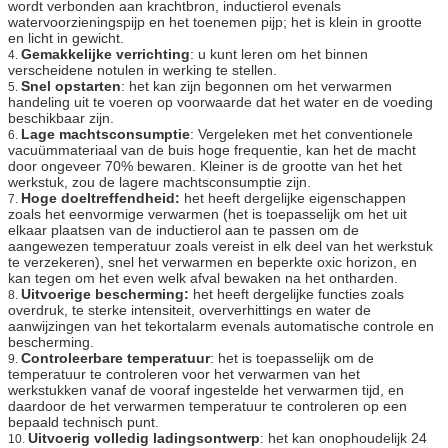
wordt verbonden aan krachtbron, inductierol evenals
watervoorzieningspijp en het toenemen pijp; het is klein in grootte
en licht in gewicht.
Gemakkelijke verrichting
: u kunt leren om het binnen
4.
verscheidene notulen in werking te stellen.
Snel opstarten
: het kan zijn begonnen om het verwarmen
5.
handeling uit te voeren op voorwaarde dat het water en de voeding
beschikbaar zijn.
Lage machtsconsumptie
: Vergeleken met het conventionele
6.
vacuümmateriaal van de buis hoge frequentie, kan het de macht
door ongeveer 70% bewaren. Kleiner is de grootte van het het
werkstuk, zou de lagere machtsconsumptie zijn.
Hoge doeltreffendheid:
het heeft dergelijke eigenschappen
7.
zoals het eenvormige verwarmen (het is toepasselijk om het uit
elkaar plaatsen van de inductierol aan te passen om de
aangewezen temperatuur zoals vereist in elk deel van het werkstuk
te verzekeren), snel het verwarmen en beperkte oxic horizon, en
kan tegen om het even welk afval bewaken na het ontharden.
Uitvoerige bescherming:
het heeft dergelijke functies zoals
8.
overdruk, te sterke intensiteit, oververhittings en water de
aanwijzingen van het tekortalarm evenals automatische controle en
bescherming.
Controleerbare temperatuur
: het is toepasselijk om de
9.
temperatuur te controleren voor het verwarmen van het
werkstukken vanaf de vooraf ingestelde het verwarmen tijd, en
daardoor de het verwarmen temperatuur te controleren op een
bepaald technisch punt.
Uitvoerig volledig ladingsontwerp
: het kan onophoudelijk 24
10.