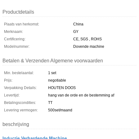
Productdetails
Plaats van herkomst:
China
Merknaam:
GY
Certificering:
CE, SGS , ROHS
Modelnummer:
Dovende machine
Betalen & Verzenden Algemene voorwaarden
Min. bestelaantal:
1 set
Prijs:
negotiable
Verpakking Details:
HOUTEN DOOS
Levertijd:
hang van de orde en de bestemming af
Betalingscondities:
TT
Levering vermogen:
500set/maand
beschrijving
Inductie Verhardende Machine