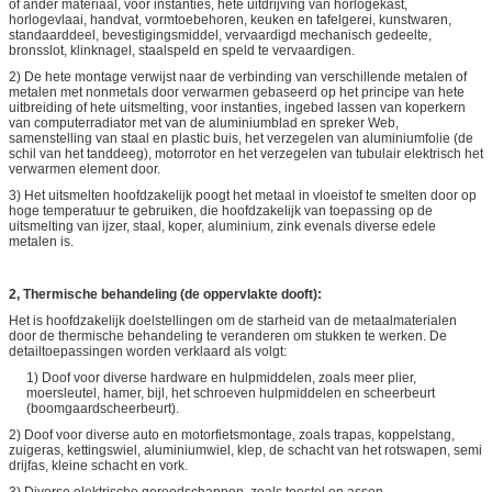
of ander materiaal, voor instanties, hete uitdrijving van horlogekast,
horlogevlaai, handvat, vormtoebehoren, keuken en tafelgerei, kunstwaren,
standaarddeel, bevestigingsmiddel, vervaardigd mechanisch gedeelte,
bronsslot, klinknagel, staalspeld en speld te vervaardigen.
2) De hete montage verwijst naar de verbinding van verschillende metalen of
metalen met nonmetals door verwarmen gebaseerd op het principe van hete
uitbreiding of hete uitsmelting, voor instanties, ingebed lassen van koperkern
van computerradiator met van de aluminiumblad en spreker Web,
samenstelling van staal en plastic buis, het verzegelen van aluminiumfolie (de
schil van het tanddeeg), motorrotor en het verzegelen van tubulair elektrisch het
verwarmen element door.
3) Het uitsmelten hoofdzakelijk poogt het metaal in vloeistof te smelten door op
hoge temperatuur te gebruiken, die hoofdzakelijk van toepassing op de
uitsmelting van ijzer, staal, koper, aluminium, zink evenals diverse edele
metalen is.
2, Thermische behandeling (de oppervlakte dooft):
Het is hoofdzakelijk doelstellingen om de starheid van de metaalmaterialen
door de thermische behandeling te veranderen om stukken te werken. De
detailtoepassingen worden verklaard als volgt:
1) Doof voor diverse hardware en hulpmiddelen, zoals meer plier,
moersleutel, hamer, bijl, het schroeven hulpmiddelen en scheerbeurt
(boomgaardscheerbeurt).
2) Doof voor diverse auto en motorfietsmontage, zoals trapas, koppelstang,
zuigeras, kettingswiel, aluminiumwiel, klep, de schacht van het rotswapen, semi
drijfas, kleine schacht en vork.
3) Diverse elektrische gereedschappen, zoals toestel en assen.