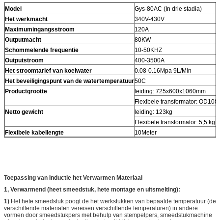
Model
Gys-80AC (In drie stadia)
Het werkmacht
340V-430V
Maximumingangsstroom
120A
Outputmacht
80KW
Schommelende frequentie
10-50KHZ
Outputstroom
400-3500A
Het stroomtarief van koelwater
0.08-0.16Mpa 9L/Min
Het beveiligingspunt van de watertemperatuur
50C
Productgrootte
leiding: 725x600x1060mm
Flexibele transformator: OD10
Netto gewicht
leiding: 123kg
Flexibele transformator: 5,5 kg
Flexibele kabellengte
10Meter
Toepassing van Inductie het Verwarmen Materiaal
1, Verwarmend (heet smeedstuk, hete montage en uitsmelting):
1)
Het hete smeedstuk poogt de het werkstukken van bepaalde temperatuur (de
verschillende materialen vereisen verschillende temperaturen) in andere
vormen door smeedstukpers met behulp van stempelpers, smeedstukmachine