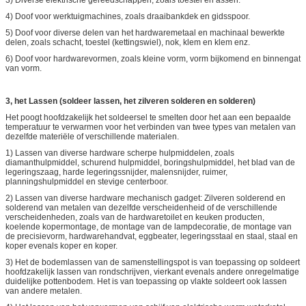
4) Doof voor werktuigmachines, zoals draaibankdek en gidsspoor.
5) Doof voor diverse delen van het hardwaremetaal en machinaal bewerkte
delen, zoals schacht, toestel (kettingswiel), nok, klem en klem enz.
6) Doof voor hardwarevormen, zoals kleine vorm, vorm bijkomend en binnengat
van vorm.
3, het Lassen (soldeer lassen, het zilveren solderen en solderen)
Het poogt hoofdzakelijk het soldeersel te smelten door het aan een bepaalde
temperatuur te verwarmen voor het verbinden van twee types van metalen van
dezelfde materiële of verschillende materialen.
1) Lassen van diverse hardware scherpe hulpmiddelen, zoals
diamanthulpmiddel, schurend hulpmiddel, boringshulpmiddel, het blad van de
legeringszaag, harde legeringssnijder, malensnijder, ruimer,
planningshulpmiddel en stevige centerboor.
2) Lassen van diverse hardware mechanisch gadget: Zilveren solderend en
solderend van metalen van dezelfde verscheidenheid of de verschillende
verscheidenheden, zoals van de hardwaretoilet en keuken producten,
koelende kopermontage, de montage van de lampdecoratie, de montage van
de precisievorm, hardwarehandvat, eggbeater, legeringsstaal en staal, staal en
koper evenals koper en koper.
3) Het de bodemlassen van de samenstellingspot is van toepassing op soldeert
hoofdzakelijk lassen van rondschrijven, vierkant evenals andere onregelmatige
duidelijke pottenbodem. Het is van toepassing op vlakte soldeert ook lassen
van andere metalen.