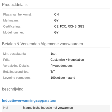
Productdetails
Plaats van herkomst:
CN
Merknaam:
GY
Certificering:
CE, FCC, ROHS, SGS
Modelnummer:
GY
Betalen & Verzenden Algemene voorwaarden
Min. bestelaantal:
1set
Prijs:
Customize + Negotiation
Verpakking Details:
Plywoodendoos
Betalingscondities:
T/T
Levering vermogen:
100set per maand
beschrijving
Inductieverwarmingsapparatuur
Het
Magnetische inductie het verwarmen