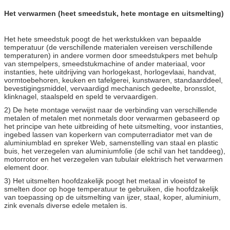
Het verwarmen (heet smeedstuk, hete montage en uitsmelting)
Het hete smeedstuk poogt de het werkstukken van bepaalde
temperatuur (de verschillende materialen vereisen verschillende
temperaturen) in andere vormen door smeedstukpers met behulp
van stempelpers, smeedstukmachine of ander materiaal, voor
instanties, hete uitdrijving van horlogekast, horlogevlaai, handvat,
vormtoebehoren, keuken en tafelgerei, kunstwaren, standaarddeel,
bevestigingsmiddel, vervaardigd mechanisch gedeelte, bronsslot,
klinknagel, staalspeld en speld te vervaardigen.
2) De hete montage verwijst naar de verbinding van verschillende
metalen of metalen met nonmetals door verwarmen gebaseerd op
het principe van hete uitbreiding of hete uitsmelting, voor instanties,
ingebed lassen van koperkern van computerradiator met van de
aluminiumblad en spreker Web, samenstelling van staal en plastic
buis, het verzegelen van aluminiumfolie (de schil van het tanddeeg),
motorrotor en het verzegelen van tubulair elektrisch het verwarmen
element door.
3) Het uitsmelten hoofdzakelijk poogt het metaal in vloeistof te
smelten door op hoge temperatuur te gebruiken, die hoofdzakelijk
van toepassing op de uitsmelting van ijzer, staal, koper, aluminium,
zink evenals diverse edele metalen is.