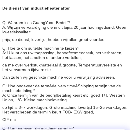
De dienst van inductieheater after
Q: Waarom kies GuangYuan-Bedrijf?
A: Wij zijn vervaardiging die in dit bijna 20 jaar had ingediend. Geen
kwestiekwaliteit,
prijs, de dienst, levertijd, hebben wij allen groot voordeel.
Q: Hoe te om suiteble machine te kiezen?
A: U kunt ons uw toepassing, behoeftesmeedstuk, het verharden,
het lassen, het smelten of andere vertellen,
ga me over werkstukmateriaal & grootte, Temperatuurvereiste en
het verwarmen tijdvereiste.
Dan zullen wij geschikte machine voor u verwijzing adviseren.
Q: Hoe ongeveer de term&delivery time&Shipping termijn van de
machinebetaling?
A: Onze termijn van de bedrijfbetaling keurt etc. goed T/T, Western
Union, L/C. Kleine machinelevering
de tijd is 3~7 werkdagen. Grote machine levertijd 15~25 werkdagen.
Het verschepen de termijn keurt FOB- EXW goed,
CIF etc.
Q: Hoe ongeveer de machinegarantie?