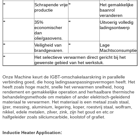
“
Schrapende vrije
“
Het gemakkelijke
productie
baanrol
veranderen
“
35%
“
Uitvoerig volledig
economischer
ladingsontwerp
dan
olie/gasovens.
“
Veiligheid van
“
Lage
brandgevaren.
Machtsconsumptie
“
Het selectieve verwarmen direct gericht bij het
gewenste gebied van het werkstuk.
Onze Machine keurt de IGBT-omschakelaarskring in parallelle
verbinding goed, die hoog ladingsaanpassingsvermogen heeft. Het
heeft zoals hoge macht, snelle het verwarmen snelheid, hoog
rendement en gemakkelijke operation.and herhaalbare thermische
behandelingsmethode om metalen of ander elektrisch-geleidend
materiaal te verwarmen. Het materiaal is een metaal zoals staal,
ijzer, messing, aluminium, legering, koper, roestvrij staal, wolfram,
nikkel, edele metalen, zilver, zink, zijn het goud en etc.or
halfgeleider zoals siliciumcarbide, koolstof of grafiet.
Inductie Heater Application: