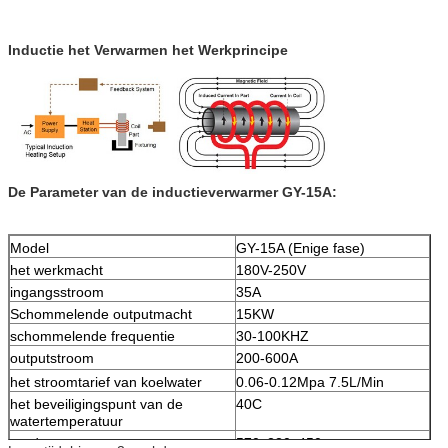
Inductie het Verwarmen het Werkprincipe
De Parameter van de inductieverwarmer GY-15A:
Model
GY-15A (Enige fase)
het werkmacht
180V-250V
ingangsstroom
35A
Schommelende outputmacht
15KW
schommelende frequentie
30-100KHZ
outputstroom
200-600A
het stroomtarief van koelwater
0.06-0.12Mpa 7.5L/Min
het beveiligingspunt van de
40C
watertemperatuur
productgrootte
570x230x450mm