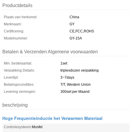
Productdetails
Plaats van herkomst:
China
Merknaam:
GY
Certificering:
CE,FCC,ROHS
Modelnummer:
GY-15A
Betalen & Verzenden Algemene voorwaarden
Min. bestelaantal:
1set
Verpakking Details:
triplexdozen verpakking
Levertijd:
3~7days
Betalingscondities:
T/T, Western Union
Levering vermogen:
300set per Maand
beschrijving
Hoge Frequentieinductie het Verwarmen Materiaal
Controlesysteem:
Mosfet