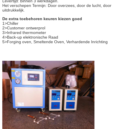
Levertijd: binnen 3 werkdagen.
netto gewicht
27.5kgs
Het verschepen Termijn: Door overzees, door de lucht, door
uitdrukkelijk.
De extra toebehoren keuren kiezen goed
1>Chiller
2>Customer ontwerprol
3>Infrared thermometer
4>Back-up elektronische Raad
5>Forging oven, Smeltende Oven, Verhardende Inrichting