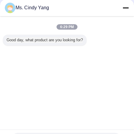
A: Onze goederen steunen één jaargarantie niet door persoonlijk
Ms. Cindy Yang
doel, de steun technische dienst al leven.
Tijdens de garantie, als de machine de veranderingsvervangstukken
van de probleembehoefte heeft, kunnen wij voor u vrije last
vervangen.
6:29 PM
Good day, what product are you looking for?
CALENTAMIENTO P/INDUCCION,
HORNO DE INDUCCION, MAQUINA DE CALENTAMIENTO
Inductie het Verwarmen Machine
Markeringen:
,
Inductie het Verwarmen apparaten
,
15KW rf-de Verwarmer van het Inductiemetaal
Krijg de beste prijs voor