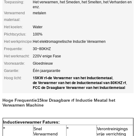
Toepassing:
Het verwarmen, het Smeden, het Smelten, het Verharden en
enz.
Verwarmend
metalen
materiaal:
Het koelen:
Water
Plichtscyclus:
100%
Het werkprincipe:
Het elektromagnetische Inductie Verwarmen
Frequentie:
30~80KHZ
Het werkmacht:
220V enige Fase
Voorwaarde:
Gloednieuw
Garantie:
Één jaargarantie
15KW rf-de Verwarmer van het Inductiemetaal
Hoog licht:
,
de Verwarmer van het de Inductiemetaal van 80KHZ rf
,
FCC de Draagbare Verwarmer van het Inductiemetaal
Hoge Frequentie15kw Draagbare rf Inductie Meatal het
Verwarmen Machine
Inductieverwarmer Fatures:
“
Snel
“
Verontreinigings
Verwarmend
vrije verrichting