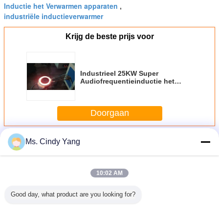
Inductie het Verwarmen apparaten
,
industriële inductieverwarmer
Krijg de beste prijs voor
Industrieel 25KW Super
Audiofrequentieinductie het
Verwarmen Materiaal, Ce-SGS
ROHS
Doorgaan
Meer
Ms. Cindy Yang
Super Audiofrequentieinductie het Verwarmen Materiaal
10:02 AM
Good day, what product are you looking for?
 super
Het doven van
400KW super
Elektromagnetische
160KW 
o de
Super
Audiofrequentieinductie
het Verwarmen
Audiofrequ
de oven
Audiofrequentieinductie
het Verwarmen
van 380V 60KW
het Ver