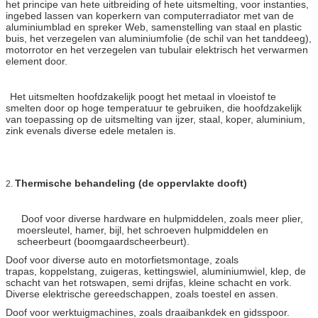
het principe van hete uitbreiding of hete uitsmelting, voor instanties,
ingebed lassen van koperkern van computerradiator met van de
aluminiumblad en spreker Web, samenstelling van staal en plastic
buis, het verzegelen van aluminiumfolie (de schil van het tanddeeg),
motorrotor en het verzegelen van tubulair elektrisch het verwarmen
element door.
Het uitsmelten hoofdzakelijk poogt het metaal in vloeistof te
smelten door op hoge temperatuur te gebruiken, die hoofdzakelijk
van toepassing op de uitsmelting van ijzer, staal, koper, aluminium,
zink evenals diverse edele metalen is.
Thermische behandeling (de oppervlakte dooft)
2.
Doof voor diverse hardware en hulpmiddelen, zoals meer plier,
moersleutel, hamer, bijl, het schroeven hulpmiddelen en
scheerbeurt (boomgaardscheerbeurt).
Doof voor diverse auto en motorfietsmontage, zoals
trapas, koppelstang, zuigeras, kettingswiel, aluminiumwiel, klep, de
schacht van het rotswapen, semi drijfas, kleine schacht en vork.
Diverse elektrische gereedschappen, zoals toestel en assen.
Doof voor werktuigmachines, zoals draaibankdek en gidsspoor.