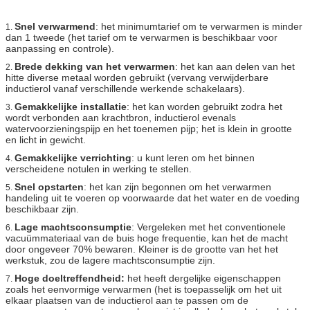
Snel verwarmend
: het minimumtarief om te verwarmen is minder
1.
dan 1 tweede (het tarief om te verwarmen is beschikbaar voor
aanpassing en controle).
Brede dekking van het verwarmen
: het kan aan delen van het
2.
hitte diverse metaal worden gebruikt (vervang verwijderbare
inductierol vanaf verschillende werkende schakelaars).
Gemakkelijke installatie
: het kan worden gebruikt zodra het
3.
wordt verbonden aan krachtbron, inductierol evenals
watervoorzieningspijp en het toenemen pijp; het is klein in grootte
en licht in gewicht.
Gemakkelijke verrichting
: u kunt leren om het binnen
4.
verscheidene notulen in werking te stellen.
Snel opstarten
: het kan zijn begonnen om het verwarmen
5.
handeling uit te voeren op voorwaarde dat het water en de voeding
beschikbaar zijn.
Lage machtsconsumptie
: Vergeleken met het conventionele
6.
vacuümmateriaal van de buis hoge frequentie, kan het de macht
door ongeveer 70% bewaren. Kleiner is de grootte van het het
werkstuk, zou de lagere machtsconsumptie zijn.
Hoge doeltreffendheid:
het heeft dergelijke eigenschappen
7.
zoals het eenvormige verwarmen (het is toepasselijk om het uit
elkaar plaatsen van de inductierol aan te passen om de