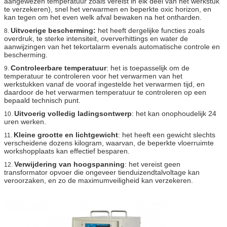
aangewezen temperatuur zoals vereist in elk deel van het werkstuk
te verzekeren), snel het verwarmen en beperkte oxic horizon, en
kan tegen om het even welk afval bewaken na het ontharden.
Uitvoerige bescherming:
het heeft dergelijke functies zoals
8.
overdruk, te sterke intensiteit, oververhittings en water de
aanwijzingen van het tekortalarm evenals automatische controle en
bescherming.
Controleerbare temperatuur
: het is toepasselijk om de
9.
temperatuur te controleren voor het verwarmen van het
werkstukken vanaf de vooraf ingestelde het verwarmen tijd, en
daardoor de het verwarmen temperatuur te controleren op een
bepaald technisch punt.
Uitvoerig volledig ladingsontwerp
: het kan onophoudelijk 24
10.
uren werken.
Kleine grootte en lichtgewicht
: het heeft een gewicht slechts
11.
verscheidene dozens kilogram, waarvan, de beperkte vloerruimte
workshopplaats kan effectief besparen.
Verwijdering van hoogspanning
: het vereist geen
12.
transformator opvoer die ongeveer tienduizendtalvoltage kan
veroorzaken, en zo de maximumveiligheid kan verzekeren.