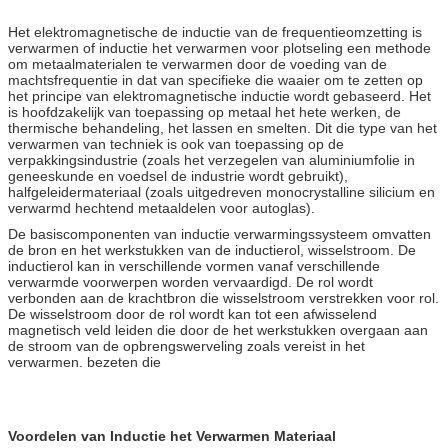
Het elektromagnetische de inductie van de frequentieomzetting is
verwarmen of inductie het verwarmen voor plotseling een methode
om metaalmaterialen te verwarmen door de voeding van de
machtsfrequentie in dat van specifieke die waaier om te zetten op
het principe van elektromagnetische inductie wordt gebaseerd. Het
is hoofdzakelijk van toepassing op metaal het hete werken, de
thermische behandeling, het lassen en smelten. Dit die type van het
verwarmen van techniek is ook van toepassing op de
verpakkingsindustrie (zoals het verzegelen van aluminiumfolie in
geneeskunde en voedsel de industrie wordt gebruikt),
halfgeleidermateriaal (zoals uitgedreven monocrystalline silicium en
verwarmd hechtend metaaldelen voor autoglas).
De basiscomponenten van inductie verwarmingssysteem omvatten
de bron en het werkstukken van de inductierol, wisselstroom. De
inductierol kan in verschillende vormen vanaf verschillende
verwarmde voorwerpen worden vervaardigd. De rol wordt
verbonden aan de krachtbron die wisselstroom verstrekken voor rol.
De wisselstroom door de rol wordt kan tot een afwisselend
magnetisch veld leiden die door de het werkstukken overgaan aan
de stroom van de opbrengswerveling zoals vereist in het
verwarmen. bezeten die
Voordelen van Inductie het Verwarmen Materiaal