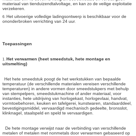
materiaal van tienduizendtalvoltage, en kan zo de veilige exploitatie
verzekeren.
Het uitvoerige volledige ladingsontwerp is beschikbaar voor de
6.
ononderbroken verrichting van 24 uur.
Toepassingen
Het verwarmen (heet smeedstuk, hete montage en
1.
uitsmelting)
Het hete smeedstuk poogt de het werkstukken van bepaalde
temperatuur (de verschillende materialen vereisen verschillende
temperaturen) in andere vormen door smeedstukpers met behulp
van stempelpers, smeedstukmachine of ander materiaal, voor
instanties, hete uitdrijving van horlogekast, horlogevlaai, handvat,
vormtoebehoren, keuken en tafelgerei, kunstwaren, standaarddeel,
bevestigingsmiddel, vervaardigd mechanisch gedeelte, bronsslot,
klinknagel, staalspeld en speld te vervaardigen.
De hete montage verwijst naar de verbinding van verschillende
metalen of metalen met nonmetals door verwarmen gebaseerd op