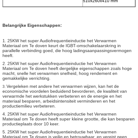
510x260x410 mm
Belangrijke Eigenschappen:
1.
25KW het super Audiofrequentieinductie het Verwarmen
Materiaal om Te doven
keurt de IGBT-omschakelaarskring in
parallelle verbinding goed, die hoog ladingsaanpassingsvermogen
heeft.
2.
25KW het super Audiofrequentieinductie het Verwarmen
Materiaal om Te doven
heeft dergelijke eigenschappen zoals hoge
macht, snelle het verwarmen snelheid, hoog rendement en
gemakkelijke verrichting.
Vergeleken met andere het verwarmen wijzen, kan het de
3.
economische voordelen beduidend bevorderen, de kwaliteit van
verwarmde het werkstukken verbeteren en de energie en het
materiaal besparen, arbeidsintensiteit verminderen en het
productiemilieu verbeteren.
4.
25KW het super Audiofrequentieinductie het Verwarmen
Materiaal om Te doven
heeft super kleine grootte, die kan besparen
productieplaats door 10 keer.
5.
25KW het super Audiofrequentieinductie het Verwarmen
Materiaal om Te doven
is veilig en betrouwbaar, en vereist geen