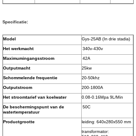
Specificatie:
Model
Gys-25AB (In drie stadia)
Het werkmacht
340v-430v
Maximumingangsstroom
42A
Outputmacht
25kw
Schommelende frequentie
20-50khz
Outputstroom
200-1800A
Het stroomtarief van koelwater
0.08-0.16Mpa 9L/Min
De beschermingspunt van de
50C
watertemperatuur
Productgrootte
leiding: 640x280x550 mm
transformator: