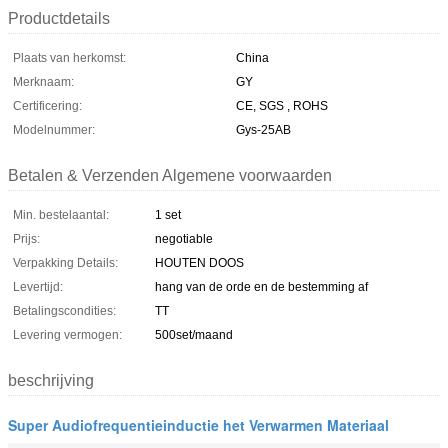
Productdetails
Plaats van herkomst:
China
Merknaam:
GY
Certificering:
CE, SGS , ROHS
Modelnummer:
Gys-25AB
Betalen & Verzenden Algemene voorwaarden
Min. bestelaantal:
1 set
Prijs:
negotiable
Verpakking Details:
HOUTEN DOOS
Levertijd:
hang van de orde en de bestemming af
Betalingscondities:
TT
Levering vermogen:
500set/maand
beschrijving
Super Audiofrequentieinductie het Verwarmen Materiaal