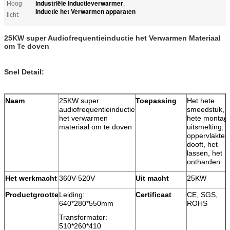
industriële inductieverwarmer
Hoog
,
Inductie het Verwarmen apparaten
licht:
25KW super Audiofrequentieinductie het Verwarmen Materiaal
om Te doven
Snel Detail:
Naam
25KW super
Toepassing
Het hete
audiofrequentieinductie
smeedstuk,
het verwarmen
hete montag
materiaal om te doven
uitsmelting,
oppervlakte
dooft, het
lassen, het
ontharden
Het werkmacht
360V-520V
Uit macht
25KW
Productgrootte
Leiding:
Certificaat
CE, SGS,
640*280*550mm
ROHS
Transformator:
510*260*410