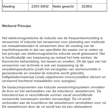
Voeding
220V 50HZ
Netto gewicht
323KG
Werkend Principe
Het elektromagnetische de inductie van de frequentieomzetting is
verwarmen of inductie het verwarmen voor plotseling een methode
om metaalmaterialen te verwarmen door de voeding van de
machtsfrequentie in dat van specifieke die waaier om te zetten op
het principe van elektromagnetische inductie wordt gebaseerd. Het
is hoofdzakelijk van toepassing op metaal het hete werken, de
thermische behandeling, het lassen en smelten. Dit die type van het
verwarmen van techniek is ook van toepassing op de
verpakkingsindustrie (zoals het verzegelen van aluminiumfolie in
geneeskunde en voedsel de industrie wordt gebruikt),
halfgeleidermateriaal (zoals uitgedreven monocrystalline silicium en
verwarmd hechtend metaaldelen voor autoglas).
De basiscomponenten van inductie verwarmingssysteem omvatten
de bron en het werkstukken van de inductierol, wisselstroom. De
inductierol kan in verschillende vormen vanaf verschillende
verwarmde voorwerpen worden vervaardigd. De rol wordt
verbonden aan de krachtbron die wisselstroom verstrekken voor rol.
De wisselstroom door de rol wordt kan tot een afwisselend