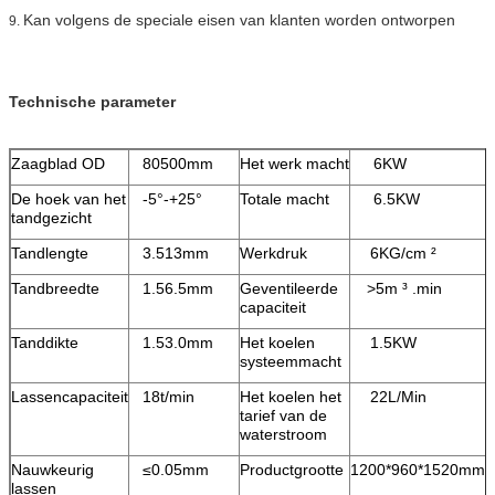
Kan volgens de speciale eisen van klanten worden ontworpen
9.
Technische parameter
Zaagblad OD
80500mm
Het werk macht
6KW
De hoek van het
-5°-+25°
Totale macht
6.5KW
tandgezicht
Tandlengte
3.513mm
Werkdruk
6KG/cm ²
Tandbreedte
1.56.5mm
Geventileerde
>5m ³ .min
capaciteit
Tanddikte
1.53.0mm
Het koelen
1.5KW
systeemmacht
Lassencapaciteit
18t/min
Het koelen het
22L/Min
tarief van de
waterstroom
Nauwkeurig
≤0.05mm
Productgrootte
1200*960*1520mm
lassen