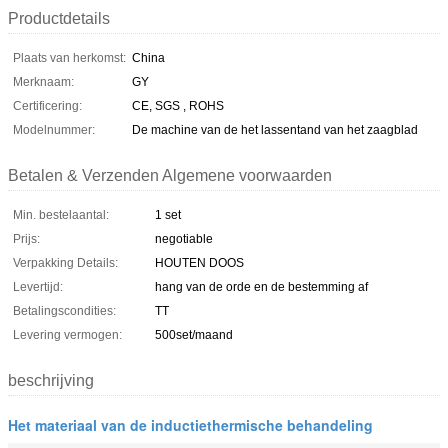
Productdetails
Plaats van herkomst:
China
Merknaam:
GY
Certificering:
CE, SGS , ROHS
Modelnummer:
De machine van de het lassentand van het zaagblad
Betalen & Verzenden Algemene voorwaarden
Min. bestelaantal:
1 set
Prijs:
negotiable
Verpakking Details:
HOUTEN DOOS
Levertijd:
hang van de orde en de bestemming af
Betalingscondities:
TT
Levering vermogen:
500set/maand
beschrijving
Het materiaal van de inductiethermische behandeling