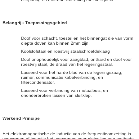
Belangrijk Toepassingsgebied
Doof voor schacht, toestel en het binnengat die van vorm,
diepte doven kan binnen 2mm zijn.
Koolstofstaal en roestvrij staalschroefdeklaag
Doof onophoudelijk voor zaagblad, onthard en doof voor
roestvrij staal, de draad van het legeringsstaal.
Lassend voor het harde blad van de legeringszaag,
ruimer, communicatie kabelverbinding, en
filtercondensator.
Lassend voor verbinding van metaalbuis, en
ononderbroken lassen van sluitklep.
Werkend Principe
Het elektromagnetische de inductie van de frequentieomzetting is
verwarmen of inductie het verwarmen voor plotseling een methode