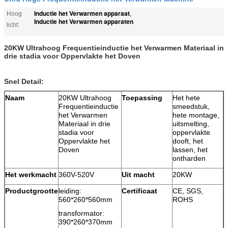
Inductie het Verwarmen apparaat
Hoog
,
Inductie het Verwarmen apparaten
licht:
20KW Ultrahoog Frequentieinductie het Verwarmen Materiaal in
drie stadia voor Oppervlakte het Doven
Snel Detail:
Naam
20KW Ultrahoog
Toepassing
Het hete
Frequentieinductie
smeedstuk,
het Verwarmen
hete montage,
Materiaal in drie
uitsmelting,
stadia voor
oppervlakte
Oppervlakte het
dooft, het
Doven
lassen, het
ontharden
Het werkmacht
360V-520V
Uit macht
20KW
Productgrootte
leiding:
Certificaat
CE, SGS,
560*260*560mm
ROHS
transformator:
390*260*370mm