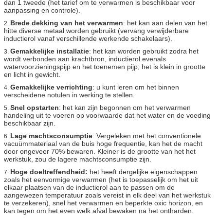
dan 1 tweede (het tarief om te verwarmen is beschikbaar voor
aanpassing en controle).
Brede dekking van het verwarmen
: het kan aan delen van het
2.
hitte diverse metaal worden gebruikt (vervang verwijderbare
inductierol vanaf verschillende werkende schakelaars).
Gemakkelijke installatie
: het kan worden gebruikt zodra het
3.
wordt verbonden aan krachtbron, inductierol evenals
watervoorzieningspijp en het toenemen pijp; het is klein in grootte
en licht in gewicht.
Gemakkelijke verrichting
: u kunt leren om het binnen
4.
verscheidene notulen in werking te stellen.
Snel opstarten
: het kan zijn begonnen om het verwarmen
5.
handeling uit te voeren op voorwaarde dat het water en de voeding
beschikbaar zijn.
Lage machtsconsumptie
: Vergeleken met het conventionele
6.
vacuümmateriaal van de buis hoge frequentie, kan het de macht
door ongeveer 70% bewaren. Kleiner is de grootte van het het
werkstuk, zou de lagere machtsconsumptie zijn.
Hoge doeltreffendheid:
het heeft dergelijke eigenschappen
7.
zoals het eenvormige verwarmen (het is toepasselijk om het uit
elkaar plaatsen van de inductierol aan te passen om de
aangewezen temperatuur zoals vereist in elk deel van het werkstuk
te verzekeren), snel het verwarmen en beperkte oxic horizon, en
kan tegen om het even welk afval bewaken na het ontharden.