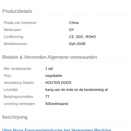
Productdetails
Plaats van herkomst:
China
Merknaam:
GY
Certificering:
CE, SGS , ROHS
Modelnummer:
Gyh-20AB
Betalen & Verzenden Algemene voorwaarden
Min. bestelaantal:
1 set
Prijs:
negotiable
Verpakking Details:
HOUTEN DOOS
Levertijd:
hang van de orde en de bestemming af
Betalingscondities:
TT
Levering vermogen:
500set/maand
beschrijving
Ultra Hoge Frequentieinductie het Verwarmen Machine