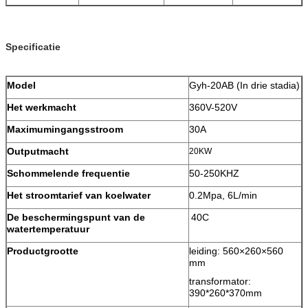
Specificatie
Model
Gyh-20AB (In drie stadia)
Het werkmacht
360V-520V
Maximumingangsstroom
30A
Outputmacht
20KW
Schommelende frequentie
50-250KHZ
Het stroomtarief van koelwater
0.2Mpa, 6L/min
De beschermingspunt van de
40C
watertemperatuur
Productgrootte
leiding: 560×260×560
mm
transformator:
390*260*370mm