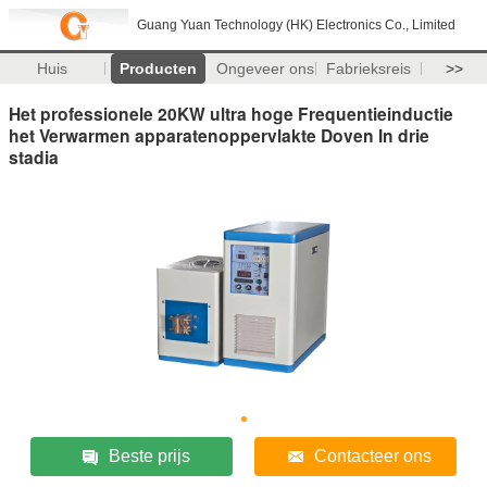
Guang Yuan Technology (HK) Electronics Co., Limited
Huis
Producten
Ongeveer ons
Fabrieksreis
>>
Het professionele 20KW ultra hoge Frequentieinductie
het Verwarmen apparatenoppervlakte Doven In drie
stadia
Beste prijs
Contacteer ons